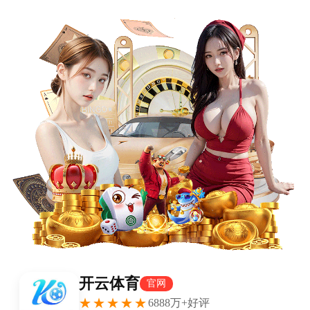
首页
nba
英超
意甲
法甲
德甲
西甲
欧冠
关于kaiyun,开云,开云
在线,开云入口,开云娱乐,开云官网,开云APP
首页
法甲
正文
开云娱乐-世一锋向体坛读者拜年！莱万雄心：
长久比肩梅罗
xiaoqiao
法甲
2026-03-21
163
0
体坛周报全媒体记者 严俊 毫无疑问，莱万多夫斯
基是2020年世界足坛最成功的球员。连续5个赛季
进球40+，本世纪除梅西、C罗外，只有莱万能够
做到。而上赛季帮助拜仁加冕三冠王，继而当选欧
洲足球先生和世界足球先生，波兰神锋风头盖过