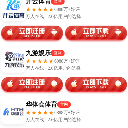
2026赛季，杜热成功率领球队保级。