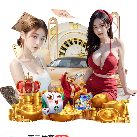
西甲
欧冠
关于我们
主帅杜热辞职，此前他已执教球队三年
0
25-2026赛季，杜热成功率领球队保级。官方消息，昂热足球俱乐部宣布
部管理层，希望结束其主教练任期。杜热2021年5月起担任昂热队助理
热表示：“我要感谢监事会主席赛义德-沙巴内先生对我的信任，以及他给予
验这...