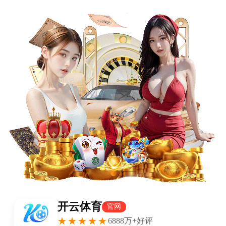
首页
nba
英超
意甲
法甲
德甲
西甲
欧冠
关于kaiyun,开云,开云
在线,开云入口,开云娱乐,开云官网,开云APP
首页
德甲
正文
开云娱乐-莫伊塞斯：在鲁能俱乐部很开心 中国
足球进步很大
xiaoqiao
德甲
2026-05-12
200
0
5月9日，山东鲁能外援莫伊塞斯在接受“GQ巴西
站”采访时表示，中国足球有着巨大的成长空间，
也有很多优秀的年轻球员。自己在山东过得很开
心，并没有回巴西的考虑。 莫伊塞斯表示自己是
在3月20日回到中国的，当时是从机场直接去了隔