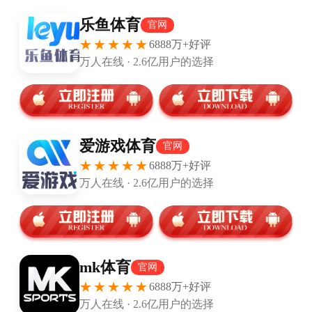
了，现在是逐步恢复的阶段，“街上人员流动已经正常了。
商店、餐馆都开放了，但还没达到正常的数量。我认为人们
还在采取适当措施保护自己，但是一切正在恢复正常。”
而谈到队友费莱尼感染新冠病毒，莫伊塞斯坦言当自己听到
这个消息时感到非常遗憾。不过，莫伊塞斯不认为费莱尼是
在中国感染的，“我们被召回的时候，就直接去了隔离酒
店，然后在那里接受一切检测。一旦有人检测为阳性，那么
他们就会开始对他启动康复治疗程序。”莫伊塞斯透露，费
莱尼经过一个月的长时间观察已经回到酒店进行隔离，“相
信隔离结束后，他将很快解禁。”
谈到球队的训练，莫伊塞斯表示，球队已经正常训练一段时
间了，自己原本以为四月底到五月初就能重启中超联赛，
“但中国的一位负责人在近日的采访中说，6月底到7月初才
有可能重新开始联赛，这是我们所得到的信息。”
对于届时中超是否会有一些例如庆祝、交换球衣的限制，莫